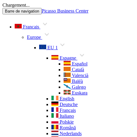
Chargement...
Picasso Business Center
Barre de navigation
Français
Europe
EU 1
Espagne
Español
Català
Valencià
Baléà
Galego
Euskara
English
Deutsche
Français
Italiano
Polskie
Română
Nederlands