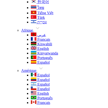
한국어
ไทย
Tiếng Việt
Türk
עִברִית
Afrique
عربي
Français
Kiswahili
English
Kinyarwanda
Português
Español
Amérique
Español
Español
Español
Español
English
Português
Français