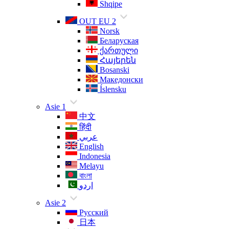
Shqipe
OUT EU 2
Norsk
Беларуская
ქართული
Հայերեն
Bosanski
Македонски
Íslensku
Asie 1
中文
हिंदी
عربي
English
Indonesia
Melayu
বাংলা
اردو
Asie 2
Русский
日本