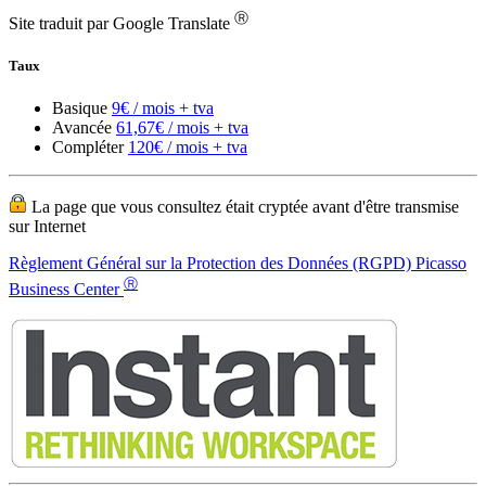
Compléter
120€ / mois + tva
La page que vous consultez était cryptée avant d'être transmise
sur Internet
Règlement Général sur la Protection des Données (RGPD) Picasso
Ⓡ
Business Center
Picasso Business Center ® et le logo Picasso Business Center sont
des marques déposées de
Services de bureau virtuel
Adresse commerciale européenne
Conception web de base
Numéros de téléphone européens
Numéros de fax européens
Envoi de lettres depuis l'Europe
Domaines .ES ou .EU
Répondre aux appels