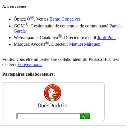
Avis en vedette
Ⓡ
Óptica Ó
, Ventes
Bento Gonçalves
Ⓡ
GOM
, Gestionnaire de contenu et de communauté
Pamela
García
Ⓡ
Webscaparate Catalunya
, Directeur exécutif
Jordi Pons
Ⓡ
Márquez Avocats
, Directeur
Manuel Márquez
Voulez-vous être un partenaire collaborateur du Picasso Business
Center?
Écrivez-nous.
Partenaires collaborateurs:
Ⓡ
Site traduit par Google Translate
Taux
Basique
9€ / mois + tva
Avancée
61,67€ / mois + tva