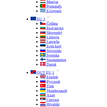
Magyar
Português
Ελληνικά
EU 2
Čeština
Български
Slovenský
Lietuvių
Latviešu
Eesti keel
Slovenski
Svenska
Suomalainen
Dansk
OUT EU 1
English
Русский
Türk
Український
Azəri
Српски
Hrvatski