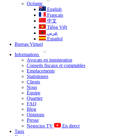
Océanie
English
Français
中文
Tiếng Việt
عربي
Español
Bureau Virtuel
Informations
Avocats en immigration
Conseils fiscaux et comptables
Emplacements
Statistiques
Clients
Nous
Équipe
Quartier
FAQ
Blog
Opinions
Presse
Negocios TV
En direct
Taux